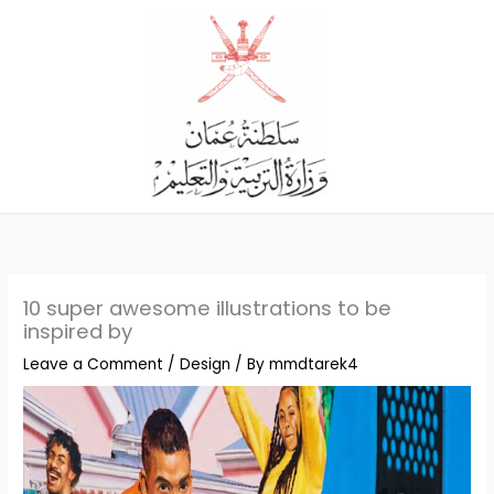
Skip
to
content
10 super awesome illustrations to be
inspired by
Leave a Comment
/
Design
/ By
mmdtarek4