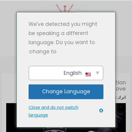
خطي
لى
لمحتوى
We've detected you might
be speaking a different
language. Do you want to
change to:
English
Ten bone-crunching male-driven action
films we love
Change Language
اترك تعليقاً
/
Film
/ بواسطة
mmdtarek4
Close and do not switch
language