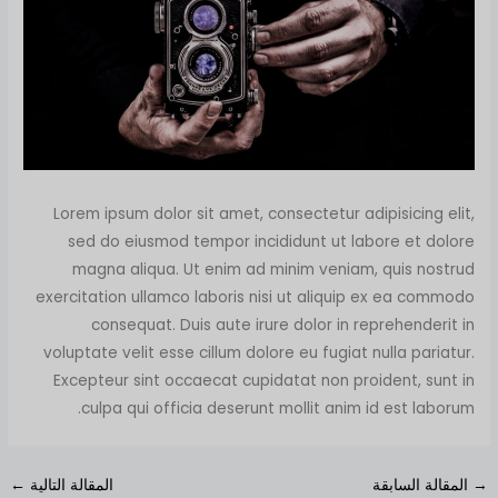
Lorem ipsum dolor sit amet, consectetur adipisicing elit,
sed do eiusmod tempor incididunt ut labore et dolore
magna aliqua. Ut enim ad minim veniam, quis nostrud
exercitation ullamco laboris nisi ut aliquip ex ea commodo
consequat. Duis aute irure dolor in reprehenderit in
voluptate velit esse cillum dolore eu fugiat nulla pariatur.
Excepteur sint occaecat cupidatat non proident, sunt in
culpa qui officia deserunt mollit anim id est laborum.
→
المقالة السابقة
المقالة التالية
←