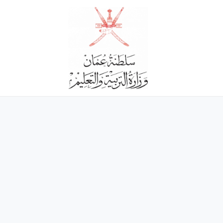
خطي
لى
لمحتوى